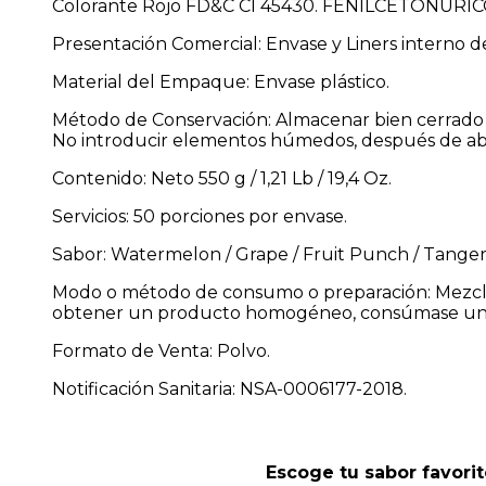
Colorante Rojo FD&C CI 45430. FENILCETONURI
Presentación Comercial: Envase y Liners interno d
Material del Empaque: Envase plástico.
Método de Conservación: Almacenar bien cerrado en
No introducir elementos húmedos, después de ab
Contenido: Neto 550 g / 1,21 Lb / 19,4 Oz.
Servicios: 50 porciones por envase.
Sabor: Watermelon / Grape / Fruit Punch / Tanger
Modo o método de consumo o preparación: Mezclar 
obtener un producto homogéneo, consúmase una
Formato de Venta: Polvo.
Notificación Sanitaria: NSA-0006177-2018.
Escoge tu sabor favorit