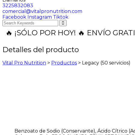
3225832083
comercial@vitalpronutrition.com
Facebook
Instagram
Tiktok
🔥 ¡SÓLO POR HOY! 🔥 ENVÍO GRA
Detalles del producto
Vital Pro Nutrition
>
Productos
>
Legacy (50 servicios)
Benzoato de Sodio (Conservante), Ácido Cítrico (Aci