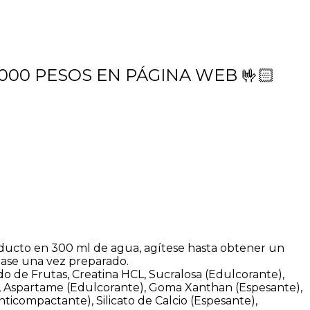
.000 PESOS EN PÁGINA WEB 🤟🏻
roducto en 300 ml de agua, agítese hasta obtener un
se una vez preparado.
o de Frutas, Creatina HCL, Sucralosa (Edulcorante),
l, Aspartame (Edulcorante), Goma Xanthan (Espesante),
nticompactante), Silicato de Calcio (Espesante),