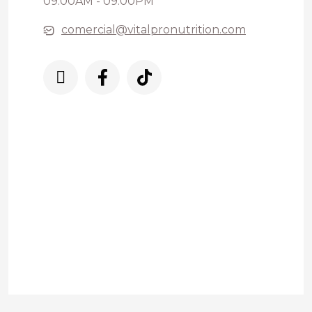
09:00AM - 09:00PM
comercial@vitalpronutrition.com
Nuestro servicio de asistencia está
disponible para usted todos los días de
9:00am a 9:00.pm
3225832083