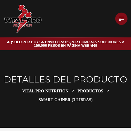
🔥 ¡SÓLO POR HOY! 🔥 ENVÍO GRATIS POR COMPRAS SUPERIORES A
150.000 PESOS EN PÁGINA WEB 🤟🏻
DETALLES DEL PRODUCTO
>
>
VITAL PRO NUTRITION
PRODUCTOS
SMART GAINER (3 LIBRAS)