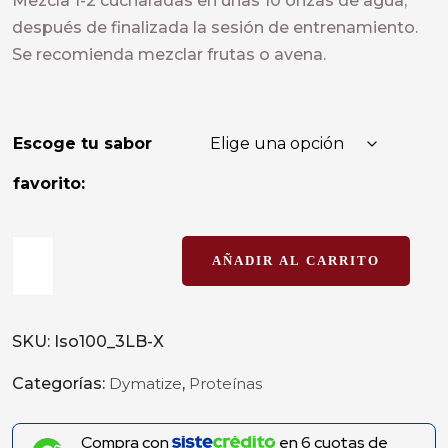
Mezcla 1-2 cucharadas en unas 10 onzas de agua,
después de finalizada la sesión de entrenamiento.
Se recomienda mezclar frutas o avena.
Escoge tu sabor
favorito:
AÑADIR AL CARRITO
SKU:
Iso100_3LB-X
Categorías:
Dymatize
,
Proteínas
Compra con
en
6
cuotas de